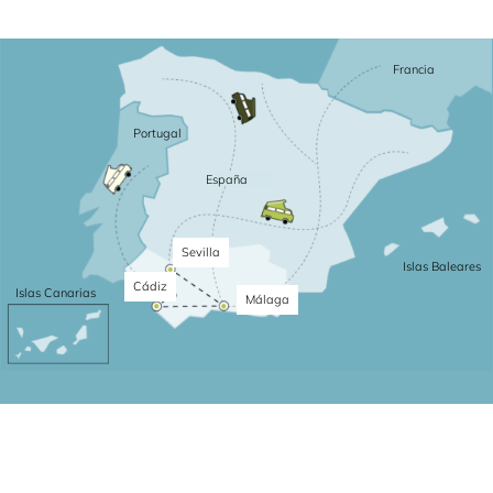
Francia
Portugal
España
Sevilla
Islas Baleares
Cádiz
Islas Canarias
Málaga