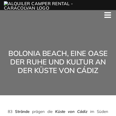
Skip
to
content
BOLONIA BEACH, EINE OASE
DER RUHE UND KULTUR AN
DER KÜSTE VON CÁDIZ
83
Strände
prägen die
Küste von Cádiz
im Süden