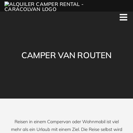
Skip
to
content
CAMPER VAN ROUTEN
Reisen in einem Campervan oder Wohnmobil ist viel
mehr als ein Urlaub mit einem Ziel. Die Reise selbst wird