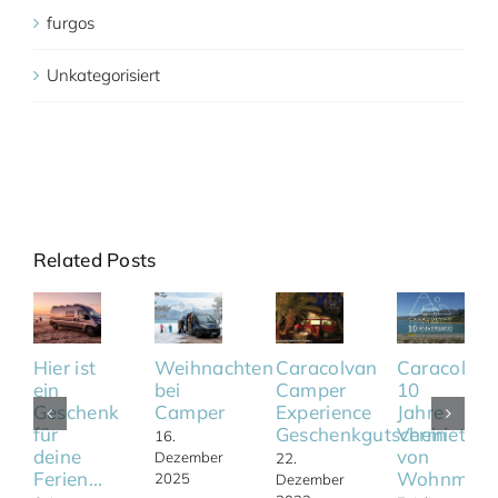
furgos
Unkategorisiert
Related Posts
Hier ist
Weihnachten
Caracolvan
Caracolvan
ein
bei
Camper
10
Geschenk
Camper
Experience
Jahre
für
Geschenkgutschein
Vermietun
16.
deine
von
Dezember
22.
Ferien...
Wohnmobi
2025
Dezember