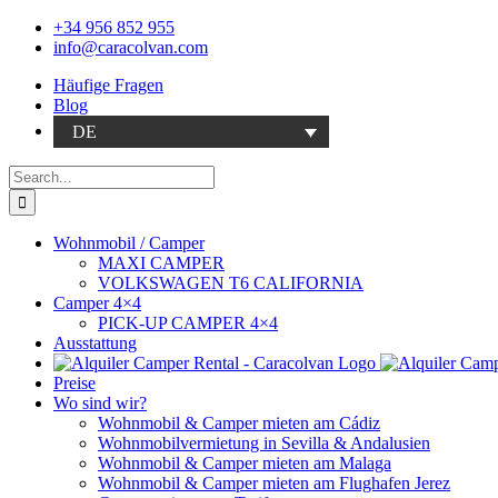
Skip
+34 956 852 955
to
info@caracolvan.com
content
Häufige Fragen
Blog
DE
Search
for:
Wohnmobil / Camper
MAXI CAMPER
VOLKSWAGEN T6 CALIFORNIA
Camper 4×4
PICK-UP CAMPER 4×4
Ausstattung
Preise
Wo sind wir?
Wohnmobil & Camper mieten am Cádiz
Wohnmobilvermietung in Sevilla & Andalusien
Wohnmobil & Camper mieten am Malaga
Wohnmobil & Camper mieten am Flughafen Jerez