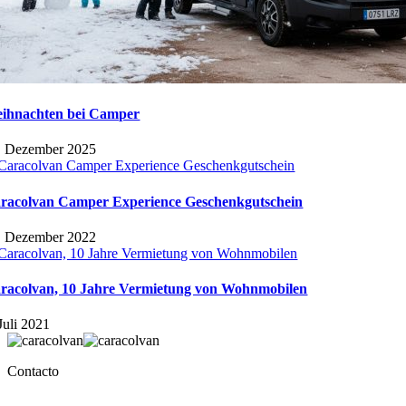
ihnachten bei Camper
. Dezember 2025
racolvan Camper Experience Geschenkgutschein
. Dezember 2022
racolvan, 10 Jahre Vermietung von Wohnmobilen
Juli 2021
Contacto
C/Sebo nº12, El Puerto de Santa María, Cádiz. ESPAÑA