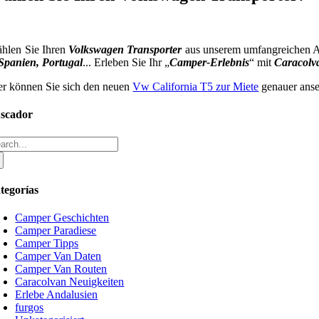
hlen Sie Ihren
Volkswagen Transporter
aus unserem umfangreichen 
Spanien, Portugal
... Erleben Sie Ihr „
Camper-Erlebnis
“ mit
Caracolv
er können Sie sich den neuen
Vw California T5 zur Miete
genauer ans
scador
arch
:
tegorías
Camper Geschichten
Camper Paradiese
Camper Tipps
Camper Van Daten
Camper Van Routen
Caracolvan Neuigkeiten
Erlebe Andalusien
furgos