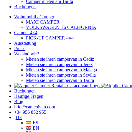
Camper mieten am Tarifa
Buchungen
Wohnmobil / Camper
MAXI CAMPER
VOLKSWAGEN T6 CALIFORNIA
Camper 4×4
PICK-UP CAMPER 4×4
Ausstattung
Preise
Wo sind wir?
Mieten sie ihren campervan in Cadiz
Mieten sie ihren campervan in Jerez
Mieten sie ihren campervan in Málaga
Mieten sie ihren campervan in Sevilla
Mieten sie ihren campervan in Tarifa
Buchungen
Häufige Fragen
Blog
info@caracolvan.com
+34 956 852 955
DE
ES
EN