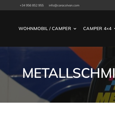
Skip
+34 956 852 955
info@caracolvan.com
to
content
WOHNMOBIL / CAMPER
CAMPER 4×4
METALLSCHMI