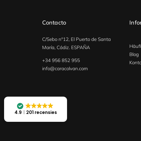
Contacto
Info
C/Sebo nº12, El Puerto de Santa
Häuf
María, Cádiz. ESPAÑA
Blog
+34 956 852 955
Kont
info@caracolvan.com
4.9
201 recensies