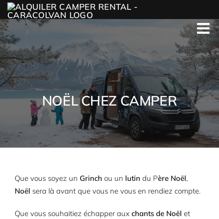
Skip
to
content
NOËL CHEZ CAMPER
Que vous soyez un
Grinch
ou un
lutin
du P
ère Noël
,
Noël
sera là avant que vous ne vous en rendiez compte.
Que vous souhaitiez échapper aux
chants de Noël
et