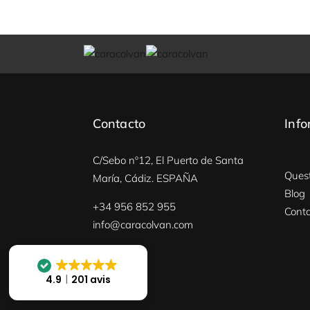
Contacto
Info
C/Sebo nº12, El Puerto de Santa
Quest
María, Cádiz. ESPAÑA
Blog
+34 956 852 955
Cont
info@caracolvan.com
4.9
201 avis