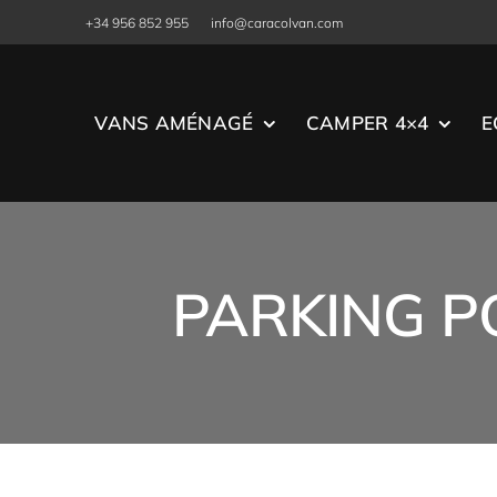
Skip
+34 956 852 955
info@caracolvan.com
to
content
VANS AMÉNAGÉ
CAMPER 4×4
E
PARKING P