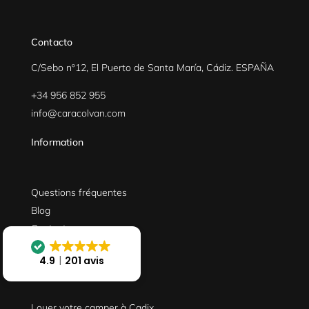
Contacto
C/Sebo nº12, El Puerto de Santa María, Cádiz. ESPAÑA
+34 956 852 955
info@caracolvan.com
Information
Questions fréquentes
Blog
Contact
Où sommes-nous
4.9
201 avis
Louer votre camper à Cadix