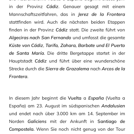
in der Provinz
Cádiz
. Genauer gesagt mit einem
Mannschaftszeitfahren, das in
Jerez de la Frontera
stattfinden wird. Auch die nächsten beiden Etappen
finden in der Provinz
Cádiz
statt. Die zweite führt von
Algeciras nach San Fernando
und umfasst die gesamte
Küste von Cádiz
,
Tarifa, Zahara, Barbate und El Puerto
de Santa María
. Die dritte Bergetappe startet in der
Hauptstadt
Cádiz
und führt über eine wunderschöne
Strecke durch die
Sierra de Grazalema
nach
Arcos de la
Frontera
.
In diesem Jahr beginnt die
Vuelta
a
España
(Vuelta a
España) am 23. August im südspanischen
Andalusien
und endet nach über 3.000 km am 14. September im
Norden
Galiciens
mit der Ankunft in
Santiago de
Compostela
. Wenn Sie noch nicht genug von der Tour